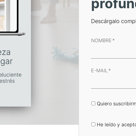
profun
Descárgalo compl
NOMBRE
*
E-MAIL
*
Quiero suscribirm
He leído y acept