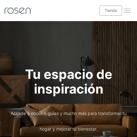
Tienda
¡Leer blog Babyrosen!
Tienda
Categorías blog
Tu espacio de
Descanso
inspiración
Salud y bienestar
Decoración interior
Casas y exteriores
Accede a ebooks, guías y mucho más para transformar tu
Especial niños
hogar y mejorar tu bienestar.
Ideas hogar